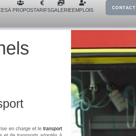
CONTACT
CES
À PROPOS
TARIFS
GALERIE
EMPLOIS
nels
port
ise en charge et le
transport
 et de transports adaptés à