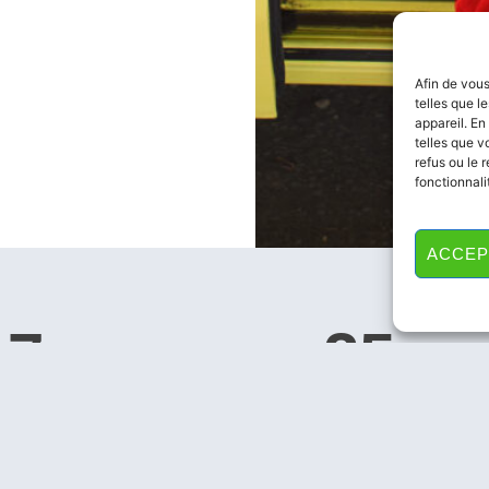
Afin de vous
telles que l
appareil. En
telles que v
refus ou le 
fonctionnali
ACCEP
17
25
LES VSL
AMBULANCIE