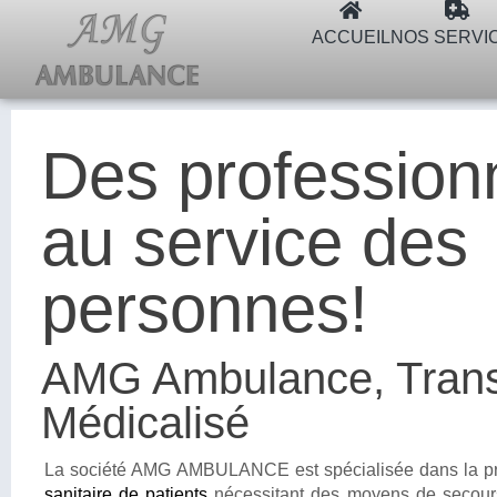
ACCUEIL
NOS SERVI
Des profession
au service des
personnes!
AMG Ambulance, Trans
Médicalisé
La société AMG AMBULANCE est spécialisée dans la pr
sanitaire de patients
nécessitant des moyens de secours